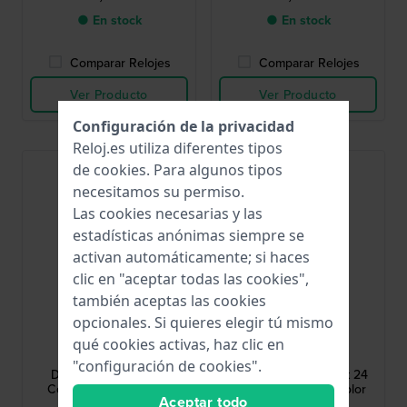
● En stock
● En stock
Comparar Relojes
Comparar Relojes
Ver Producto
Ver Producto
Configuración de la privacidad
Reloj.es utiliza diferentes tipos
de
cookies
. Para algunos tipos
necesitamos su permiso.
Las cookies necesarias y las
estadísticas anónimas siempre se
activan automáticamente; si haces
clic en "aceptar todas las cookies",
también aceptas las cookies
opcionales. Si quieres elegir tú mismo
Diesel
Diesel
qué cookies activas, haz clic en
ADZ1843
ADZ4420
"configuración de cookies".
DZ1843 Rasp 24 mm
DZ4429 Heavyweight 24
Correa de piel marrón
mm Correa de piel color
Aceptar todo
negro