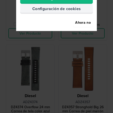
45,00 €
35,00 €
Configuración de cookies
● En stock
● En stock
Ahora no
Comparar Relojes
Comparar Relojes
Ver Producto
Ver Producto
Diesel
Diesel
ADZ4374
ADZ4357
DZ4374 Overflow 24 mm
DZ4357 Stronghold Big 26
Correa de tela color azul
mm Correa de piel marrón