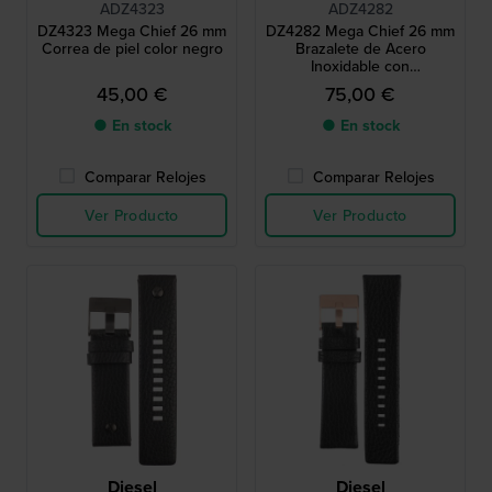
ADZ4323
ADZ4282
DZ4323 Mega Chief 26 mm
DZ4282 Mega Chief 26 mm
Correa de piel color negro
Brazalete de Acero
Inoxidable con
revestimiento color gris
45,00 €
75,00 €
plomo
● En stock
● En stock
Comparar Relojes
Comparar Relojes
Ver Producto
Ver Producto
Diesel
Diesel