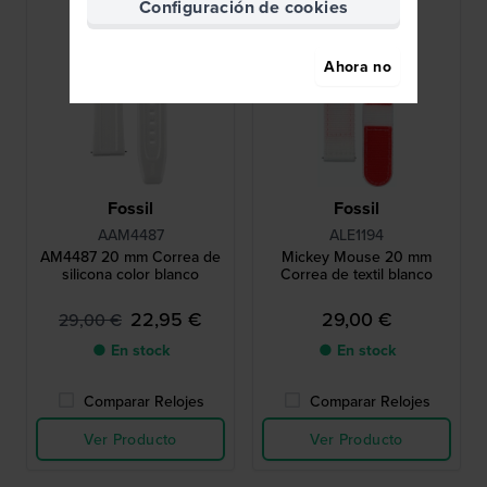
Configuración de cookies
Ahora no
Fossil
Fossil
AAM4487
ALE1194
AM4487 20 mm Correa de
Mickey Mouse 20 mm
silicona color blanco
Correa de textil blanco
22,95 €
29,00 €
29,00 €
● En stock
● En stock
Comparar Relojes
Comparar Relojes
Ver Producto
Ver Producto