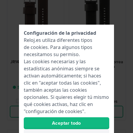
Configuración de la privacidad
Reloj.es utiliza diferentes tipos
de
cookies
. Para algunos tipos
Fossil
Fossil
necesitamos su permiso.
AJR1424
AJR1354
Las cookies necesarias y las
JR1424 Nate 24 mm Correa
JR1354 Nate 24 mm Correa
de piel marrón
de piel color negro
estadísticas anónimas siempre se
activan automáticamente; si haces
39,00 €
39,00 €
clic en "aceptar todas las cookies",
● Sólo queda 1 en stock
● En stock
también aceptas las cookies
opcionales. Si quieres elegir tú mismo
Comparar Relojes
Comparar Relojes
qué cookies activas, haz clic en
"configuración de cookies".
Ver Producto
Ver Producto
Aceptar todo