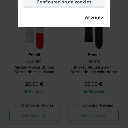
Configuración de cookies
Ahora no
Fossil
Fossil
ALE1194
ASE1111
Mickey Mouse 20 mm
Mickey Mouse 20 mm
Correa de textil blanco
Correa de piel color negro
29,00 €
39,00 €
● En stock
● En stock
Comparar Relojes
Comparar Relojes
Ver Producto
Ver Producto