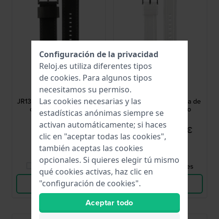
Configuración de la privacidad
Reloj.es utiliza diferentes tipos
de
cookies
. Para algunos tipos
Fossil
Fossil
necesitamos su permiso.
AJR1354
AAM4487
Las cookies necesarias y las
JR1354 Nate 24 mm Correa
AM4487 20 mm Correa de
de piel color negro
silicona color blanco
estadísticas anónimas siempre se
activan automáticamente; si haces
39,00 €
22,95 €
29,00 €
clic en "aceptar todas las cookies",
● En stock
● En stock
también aceptas las cookies
opcionales. Si quieres elegir tú mismo
Comparar Relojes
Comparar Relojes
qué cookies activas, haz clic en
"configuración de cookies".
Ver Producto
Ver Producto
Aceptar todo