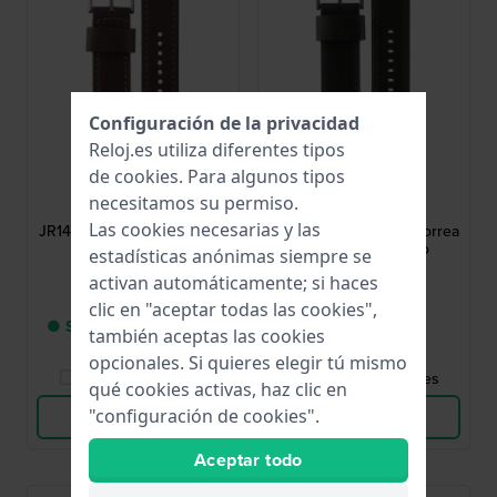
Configuración de la privacidad
Reloj.es utiliza diferentes tipos
de
cookies
. Para algunos tipos
Fossil
Fossil
necesitamos su permiso.
AJR1424
AJR1354
Las cookies necesarias y las
JR1424 Nate 24 mm Correa
JR1354 Nate 24 mm Correa
de piel marrón
de piel color negro
estadísticas anónimas siempre se
activan automáticamente; si haces
39,00 €
39,00 €
clic en "aceptar todas las cookies",
● Sólo queda 1 en stock
● En stock
también aceptas las cookies
opcionales. Si quieres elegir tú mismo
Comparar Relojes
Comparar Relojes
qué cookies activas, haz clic en
"configuración de cookies".
Ver Producto
Ver Producto
Aceptar todo