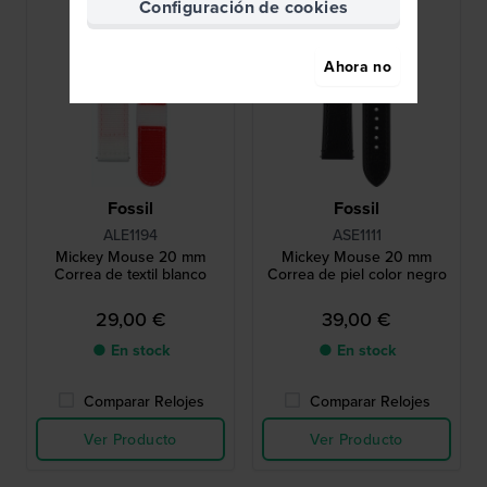
Configuración de cookies
Ahora no
Fossil
Fossil
ALE1194
ASE1111
Mickey Mouse 20 mm
Mickey Mouse 20 mm
Correa de textil blanco
Correa de piel color negro
29,00 €
39,00 €
● En stock
● En stock
Comparar Relojes
Comparar Relojes
Ver Producto
Ver Producto