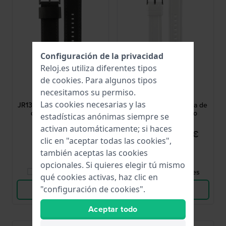
Configuración de la privacidad
Reloj.es utiliza diferentes tipos
de
cookies
. Para algunos tipos
Fossil
Fossil
necesitamos su permiso.
AJR1354
AAM4487
Las cookies necesarias y las
JR1354 Nate 24 mm Correa
AM4487 20 mm Correa de
de piel color negro
silicona color blanco
estadísticas anónimas siempre se
activan automáticamente; si haces
39,00 €
22,95 €
29,00 €
clic en "aceptar todas las cookies",
● En stock
● En stock
también aceptas las cookies
opcionales. Si quieres elegir tú mismo
Comparar Relojes
Comparar Relojes
qué cookies activas, haz clic en
"configuración de cookies".
Ver Producto
Ver Producto
Aceptar todo