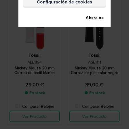
Configuración de cookies
Ahora no
Fossil
Fossil
ALE1194
ASE1111
Mickey Mouse 20 mm
Mickey Mouse 20 mm
Correa de textil blanco
Correa de piel color negro
29,00 €
39,00 €
● En stock
● En stock
Comparar Relojes
Comparar Relojes
Ver Producto
Ver Producto